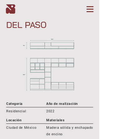
DEL PASO
Categoría
Año de realización
Residencial
2022
Locación
Materiales
Ciudad de México
Madera sólida y enchapado
de encino