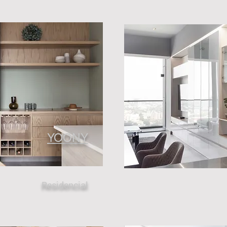
​YOONY
Residencial