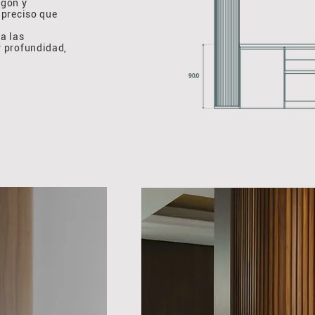
egón y
 preciso que
a las
r profundidad,